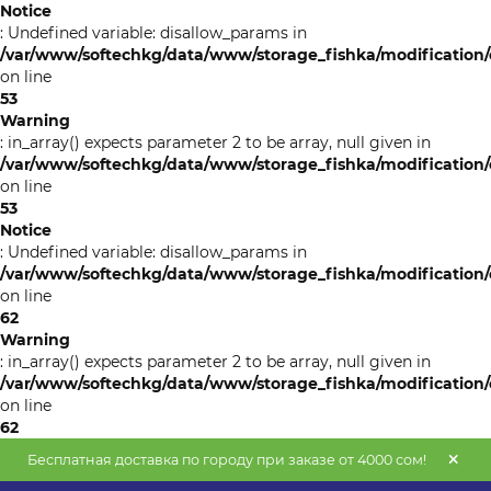
Notice
: Undefined variable: disallow_params in
/var/www/softechkg/data/www/storage_fishka/modification/c
on line
53
Warning
: in_array() expects parameter 2 to be array, null given in
/var/www/softechkg/data/www/storage_fishka/modification/c
on line
53
Notice
: Undefined variable: disallow_params in
/var/www/softechkg/data/www/storage_fishka/modification/c
on line
62
Warning
: in_array() expects parameter 2 to be array, null given in
/var/www/softechkg/data/www/storage_fishka/modification/c
on line
62
Бесплатная доставка по городу при заказе от 4000 сом!