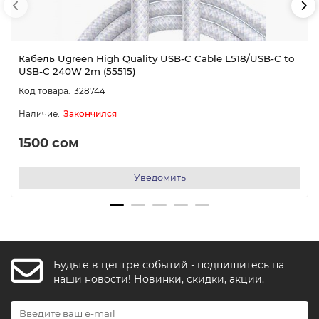
Кабель Ugreen High Quality USB-C Cable L518/USB-C to
USB-C 240W 2m (55515)
328744
Закончился
1500 сом
Уведомить
Будьте в центре событий - подпишитесь на
FishkaAI
наши новости! Новинки, скидки, акции.
F
Обычно отвечаем за минуту
Powered by
Replai