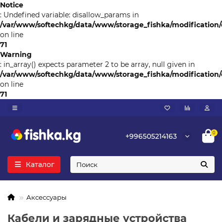
Notice
: Undefined variable: disallow_params in
/var/www/softechkg/data/www/storage_fishka/modification/c
on line
71
Warning
: in_array() expects parameter 2 to be array, null given in
/var/www/softechkg/data/www/storage_fishka/modification/c
on line
71
0
+996505214163
Каталог
Аксессуары
Кабели и зарядные устройства