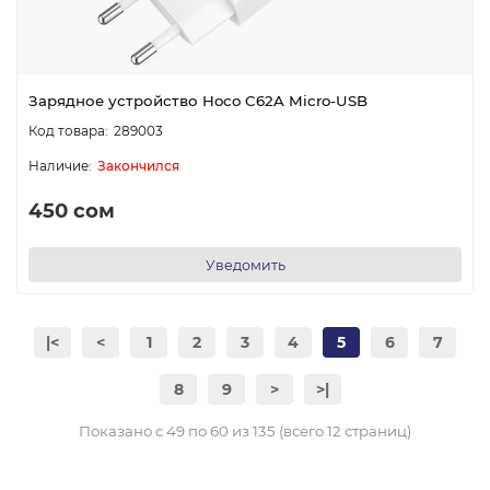
Зарядное устройство Hoco C62A Micro-USB
289003
Закончился
450 сом
Уведомить
|<
<
1
2
3
4
5
6
7
8
9
>
>|
Показано с 49 по 60 из 135 (всего 12 страниц)