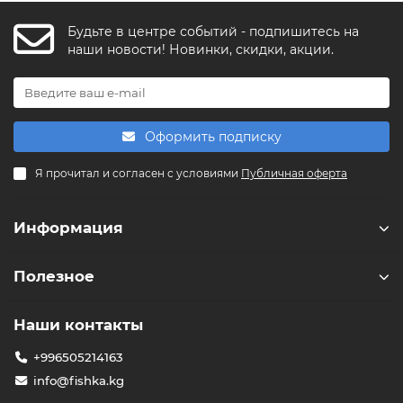
Будьте в центре событий - подпишитесь на
FishkaAI
наши новости! Новинки, скидки, акции.
F
Обычно отвечаем за минуту
Powered by
Replai
Оформить подписку
F
Я прочитал и согласен с условиями
Публичная оферта
Здравствуйте! 👋
Чем можем помочь?
Информация
Полезное
Наши контакты
+996505214163
info@fishka.kg