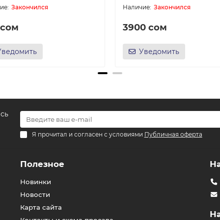
Закончился
Закончился
 сом
3900 сом
Уведомить
Уведомить
есь
Я прочитал и согласен с условиями
Публичная оферта
Полезное
Н
Новинки
Новости
Карта сайта
Н