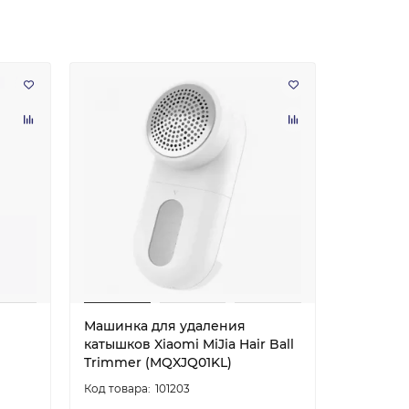
Машинка для удаления
Зарядно
катышков Xiaomi MiJia Hair Ball
Адаптер X
Trimmer (MQXJQ01KL)
(MJZHQ3
101203