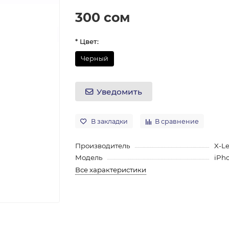
300 сом
* Цвет:
Черный
Уведомить
В закладки
В сравнение
Производитель
X-Le
Модель
iPho
Все характеристики