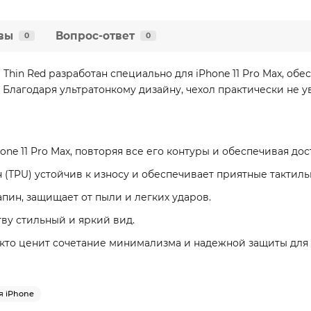
вы
Вопрос-ответ
0
0
 Thin Red разработан специально для iPhone 11 Pro Max, об
Благодаря ультратонкому дизайну, чехол практически не 
one 11 Pro Max, повторяя все его контуры и обеспечивая дос
 (TPU) устойчив к износу и обеспечивает приятные такти
ин, защищает от пыли и легких ударов.
ву стильный и яркий вид.
 кто ценит сочетание минимализма и надежной защиты для св
я iPhone