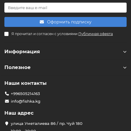
Powered by
Replai
Оформить подписку
F
Я прочитал и согласен с условиями
Публичная оферта
Здравствуйте! 👋
Чем можем помочь?
Информация
Полезное
Наши контакты
+996505214163
info@fishka.kg
Наш адрес
улица Уметалиева 86 / пр. Чуй 180