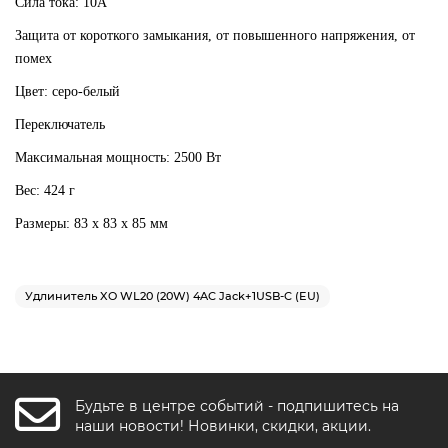
Сила тока: 10A
Защита от короткого замыкания, от повышенного напряжения, от
помех
Цвет: серо-белый
Переключатель
Максимальная мощность: 2500 Вт
Вес: 424 г
Размеры: 83 x 83 x 85 мм
Удлинитель XO WL20 (20W) 4AC Jack+1USB-C (EU)
Будьте в центре событий - подпишитесь на
FishkaAI
наши новости! Новинки, скидки, акции.
F
Обычно отвечаем за минуту