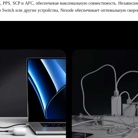
, PPS, SCP и AFC, обеспечивая максимальную совместимость. Независимо
do Switch или другие устройства, Nexode обеспечивает оптимальную скоро