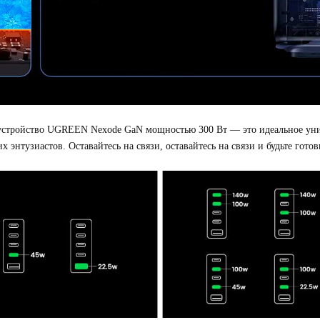
 устройство UGREEN Nexode GaN мощностью 300 Вт — это идеальное унив
энтузиастов. Оставайтесь на связи, оставайтесь на связи и будьте готов