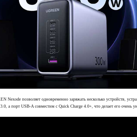
Nexode позволяет одновременно заряжать несколько устройств, устраня
.0, а порт USB-A совместим с Quick Charge 4.0+, что делает его очень у