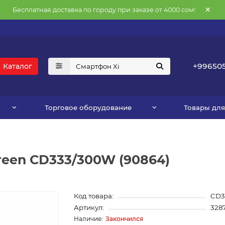
Бесплатная доставка по городу при заказе от 4000 сом!
+996505
Каталог
Торговое оборудование
Товары дл
reen CD333/300W (90864)
Код товара:
CD3
Артикул:
328
Закончился