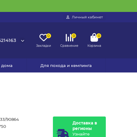
Личный кабинет
0
0
0
214163
Закладки
Сравнение
Корзина
я дома
Для похода и кемпинга
33/90864
Доставка в
750
регионы
Узнайте