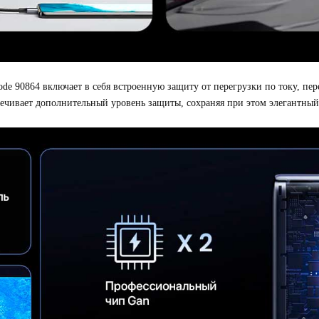
ode 90864 включает в себя встроенную защиту от перегрузки по току, пер
печивает дополнительный уровень защиты, сохраняя при этом элегантны