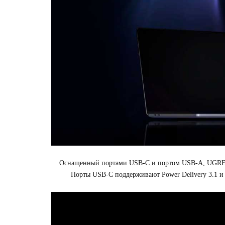
Оснащенный портами USB-C и портом USB-A, UGREEN 
Порты USB-C поддерживают Power Delivery 3.1 и 3