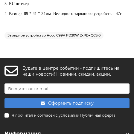
3. EU штекер.
4. Размер: 89 * 41 * 24мм. Вес одного зарядного устройства: 47г.
Зарядное устройство Hoco C99A PD20W 2xPD+QC3.0
Будьте в центре событий - подпишитесь на
FishkaAI
наши новости! Новинки, скидки, акции.
F
Обычно отвечаем за минуту
Powered by
Replai
Оформить подписку
F
Я прочитал и согласен с условиями
Публичная оферта
Здравствуйте! 👋
Чем можем помочь?
Информация