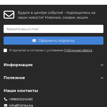
Будьте в центре событий - подпишитесь на
FishkaAI
наши новости! Новинки, скидки, акции.
F
Обычно отвечаем за минуту
Powered by
Replai
Оформить подписку
F
Я прочитал и согласен с условиями
Публичная оферта
Здравствуйте! 👋
Чем можем помочь?
Информация
Полезное
Наши контакты
+996505214163
info@fishka.kg