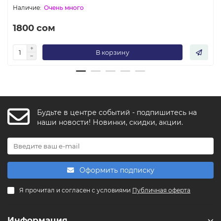
Очень много
1800 сом
В корзину
Будьте в центре событий - подпишитесь на
FishkaAI
наши новости! Новинки, скидки, акции.
F
Обычно отвечаем за минуту
Powered by
Replai
Оформить подписку
F
Я прочитал и согласен с условиями
Публичная оферта
Здравствуйте! 👋
Чем можем помочь?
Информация