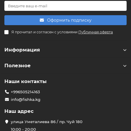
Powered by
Replai
Оформить подписку
F
Я прочитал и согласен с условиями
Публичная оферта
Здравствуйте! 👋
Чем можем помочь?
Информация
Полезное
Наши контакты
+996505214163
info@fishka.kg
Наш адрес
улица Уметалиева 86 / пр. Чуй 180
10:00 - 20:00