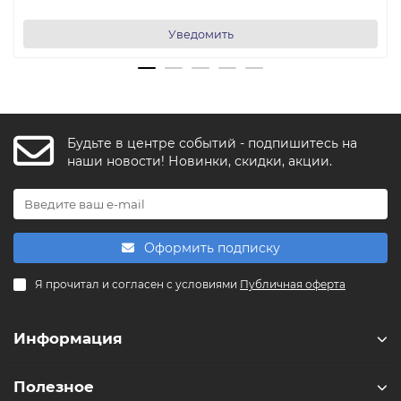
Уведомить
Будьте в центре событий - подпишитесь на
FishkaAI
наши новости! Новинки, скидки, акции.
F
Обычно отвечаем за минуту
Powered by
Replai
Оформить подписку
F
Я прочитал и согласен с условиями
Публичная оферта
Здравствуйте! 👋
Чем можем помочь?
Информация
Полезное