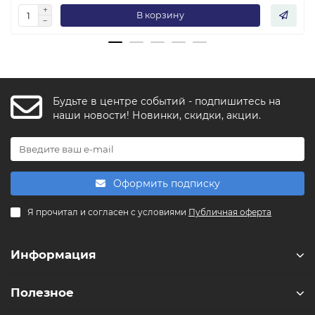
В корзину
Будьте в центре событий - подпишитесь на
FishkaAI
наши новости! Новинки, скидки, акции.
F
Обычно отвечаем за минуту
Powered by
Replai
Оформить подписку
F
Я прочитал и согласен с условиями
Публичная оферта
Здравствуйте! 👋
Чем можем помочь?
Информация
Полезное