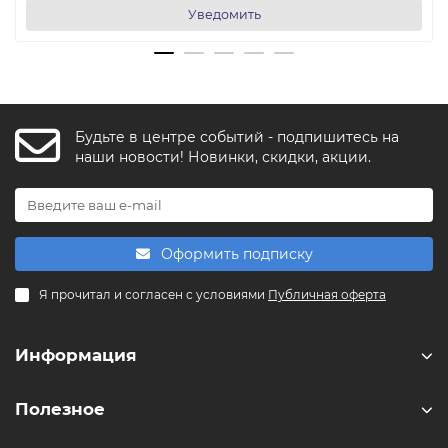
Уведомить
Будьте в центре событий - подпишитесь на
FishkaAI
наши новости! Новинки, скидки, акции.
F
Обычно отвечаем за минуту
Powered by
Replai
Оформить подписку
F
Я прочитал и согласен с условиями
Публичная оферта
Здравствуйте! 👋
Чем можем помочь?
Информация
Полезное