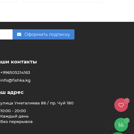
F
Здравствуйте! 👋
Чем можем помочь?
Оформить подписку
аши контакты
+996505214163
info@fishka.kg
аш адрес
0
улица Уметалиева 86 / пр. Чуй 180
10:00 - 20:00
Каждый день
0
Без перерывов