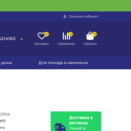
Личный кабинет
0
0
0
214163
Закладки
Сравнение
Корзина
я дома
Для похода и кемпинга
-2304
Доставка в
969
регионы
omi
Узнайте