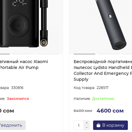
ативный насос Xiaomi
Беспроводной портативн
 Portable Air Pump
пылесос Lydsto Handheld 
Collector And Emergency 
Supply
330816
228517
Закончился
Достаточно
0 сом
4600 сом
6400 сом
Уведомить
В корзину