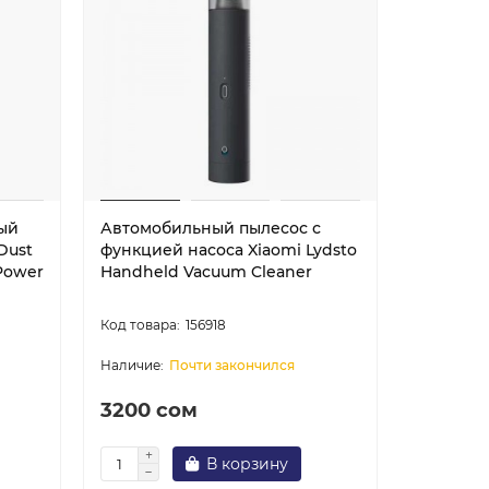
ый
Автомобильный пылесос с
Видеоре
Dust
функцией насоса Xiaomi Lydsto
70Mai Da
Power
Handheld Vacuum Cleaner
156918
FishkaAI
F
Почти закончился
Обычно отвечаем за минуту
3200 сом
12350 
Powered by
Replai
В корзину
Уве