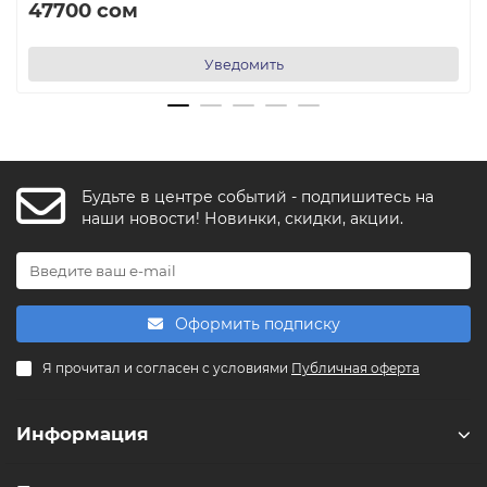
47700 сом
Уведомить
Будьте в центре событий - подпишитесь на
FishkaAI
наши новости! Новинки, скидки, акции.
F
Обычно отвечаем за минуту
Powered by
Replai
Оформить подписку
F
Я прочитал и согласен с условиями
Публичная оферта
Здравствуйте! 👋
Чем можем помочь?
Информация