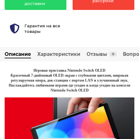
рассроки
доставки
Гарантия на все
товары
Описание
Характеристики
Отзывы
Вопро
0
Игровая приставка Nintendo Switch OLED
Красочный 7-дюймовый OLED-экран с глубокими цветами, широкая
регулируемая опора, док-станция с портом LAN и улучшенный звук.
Наслаждайтесь любимыми играми где угодно и когда угодно на консоли
Nintendo Switch OLED