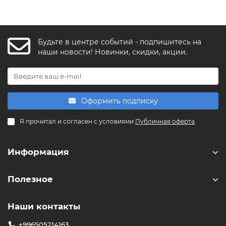
Будьте в центре событий - подпишитесь на
FishkaAI
наши новости! Новинки, скидки, акции.
F
Обычно отвечаем за минуту
Powered by
Replai
Оформить подписку
F
Я прочитал и согласен с условиями
Публичная оферта
Здравствуйте! 👋
Чем можем помочь?
Информация
Полезное
Наши контакты
+996505214163