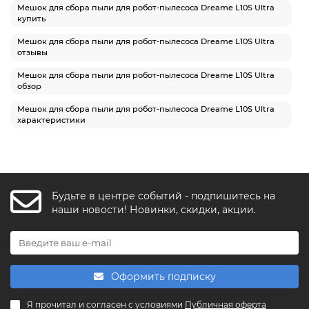
Мешок для сбора пыли для робот-пылесоса Dreame L10S Ultra
купить
Мешок для сбора пыли для робот-пылесоса Dreame L10S Ultra
отзывы
Мешок для сбора пыли для робот-пылесоса Dreame L10S Ultra
обзор
Мешок для сбора пыли для робот-пылесоса Dreame L10S Ultra
характеристики
Будьте в центре событий - подпишитесь на
FishkaAI
наши новости! Новинки, скидки, акции.
F
Обычно отвечаем за минуту
Powered by
Replai
Оформить подписку
F
Я прочитал и согласен с условиями
Публичная оферта