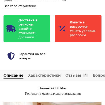
Wi-Fi
---
Все характеристики
Доставка в
Купить в
регионы
рассрочку
Узнайте
Узнать условия
стоимость
рассроки
доставки
Гарантия на все
товары
Описание
Характеристики
Отзывы
Вопро
0
DreameBot D9 Max
Технология максимального всасывания