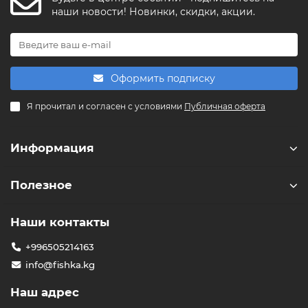
FishkaAI
наши новости! Новинки, скидки, акции.
F
Обычно отвечаем за минуту
Powered by
Replai
Оформить подписку
F
Я прочитал и согласен с условиями
Публичная оферта
Здравствуйте! 👋
Чем можем помочь?
Информация
Полезное
Наши контакты
+996505214163
info@fishka.kg
Наш адрес