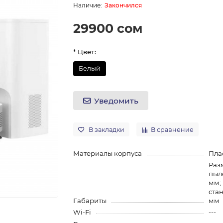
Закончился
29900 сом
* Цвет:
Белый
Уведомить
В закладки
В сравнение
Материалы корпуса
Пла
Раз
пыле
мм;
стан
Габариты
мм
Wi-Fi
---