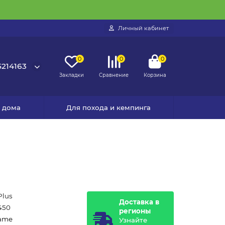
Личный кабинет
0
0
0
214163
Закладки
Сравнение
Корзина
я дома
Для похода и кемпинга
Plus
Доставка в
450
регионы
ame
Узнайте