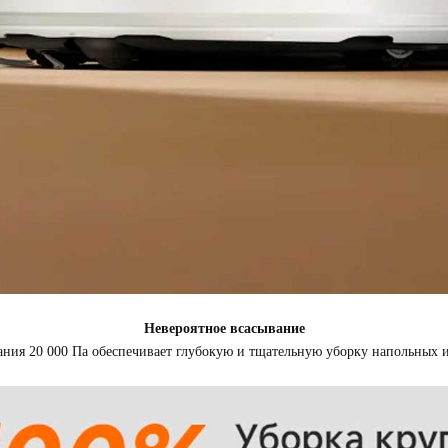
Невероятное всасывание
ния 20 000 Па обеспечивает глубокую и тщательную уборку напольных и