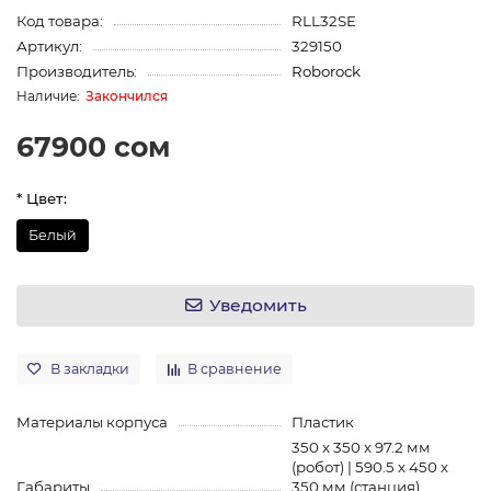
Код товара:
RLL32SE
Артикул:
329150
Производитель:
Roborock
Закончился
67900 сом
* Цвет:
Белый
Уведомить
В закладки
В сравнение
Материалы корпуса
Пластик
350 х 350 х 97.2 мм
(робот) | 590.5 х 450 х
Габариты
350 мм (станция)