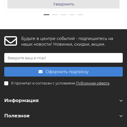
Уведомить
Будьте в центре событий - подпишитесь на
FishkaAI
наши новости! Новинки, скидки, акции.
F
Обычно отвечаем за минуту
Powered by
Replai
Оформить подписку
F
Я прочитал и согласен с условиями
Публичная оферта
Здравствуйте! 👋
Чем можем помочь?
Информация
Полезное