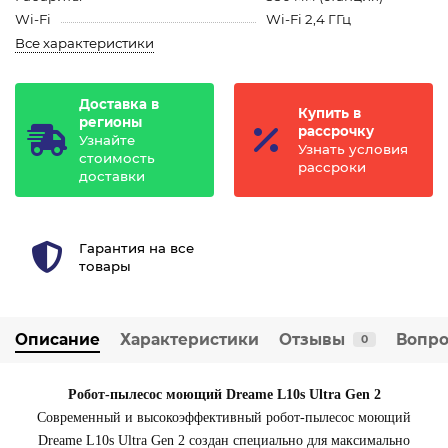
Wi-Fi
Wi-Fi 2,4 ГГц
Все характеристики
Доставка в
Купить в
регионы
рассрочку
Узнайте
Узнать условия
стоимость
рассроки
доставки
Гарантия на все
товары
Описание
Характеристики
Отзывы
Вопро
0
Робот-пылесос моющий Dreame L10s Ultra Gen 2
Современный и высокоэффективный робот-пылесос моющий
Dreame L10s Ultra Gen 2 создан специально для максимально