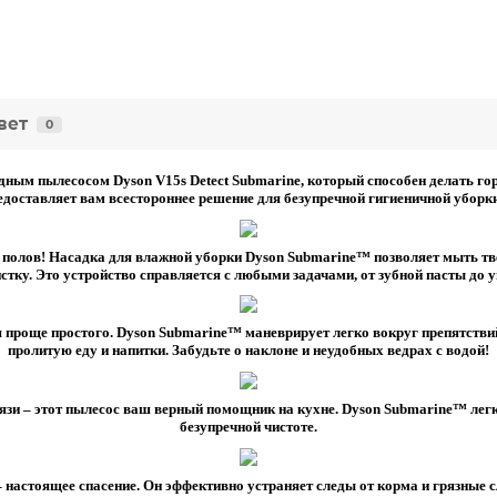
вет
0
ным пылесосом Dyson V15s Detect Submarine, который способен делать го
едоставляет вам всестороннее решение для безупречной гигиеничной уборк
 полов! Насадка для влажной уборки Dyson Submarine™ позволяет мыть тве
тку. Это устройство справляется с любыми задачами, от зубной пасты до 
 проще простого. Dyson Submarine™ маневрирует легко вокруг препятствий,
пролитую еду и напитки. Забудьте о наклоне и неудобных ведрах с водой!
грязи – этот пылесос ваш верный помощник на кухне. Dyson Submarine™ лег
безупречной чистоте.
настоящее спасение. Он эффективно устраняет следы от корма и грязные с