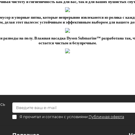
чивая чистоту и гигиеничность как для вас, так и для ваших пушистых спу
усор и упорные пятна, которые непрерывно извлекаются из ролика с кажды
.м, делая этот пылесос устойчивым и эффективным выбором для вашего до
 разводы на полу. Влажная насадка Dyson Submarine™ разработана так, ч
остается чистым и безупречным.
есь
Я прочитал и согласен с условиями
Публичная оферта