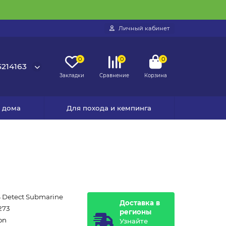
Личный кабинет
0
0
0
214163
Закладки
Сравнение
Корзина
я дома
Для похода и кемпинга
S Detect Submarine
Доставка в
273
регионы
on
Узнайте