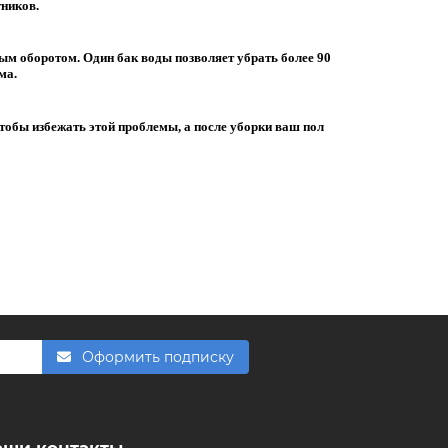
тников.
м оборотом. Один бак воды позволяет убрать более 90
ма.
FishkaAI
F
тобы избежать этой проблемы, а после уборки ваш пол
Обычно отвечаем за минуту
Powered by
Replai
F
Здравствуйте! 👋
Чем можем помочь?
Оформить подписку