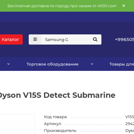
Бесплатная доставка по городу при заказе от 4000 сом!
+996505
Каталог
Торговое оборудование
Товары дл
yson V15S Detect Submarine
Код товара:
V15
Артикул:
294
Производитель:
Dys