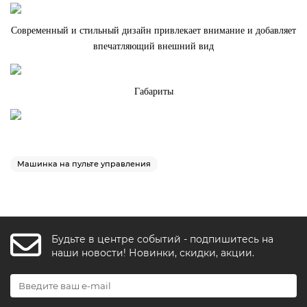
Современный и стильный дизайн привлекает внимание и добавляет
впечатляющий внешний вид
Габариты
Машинка на пульте управления
Будьте в центре событий - подпишитесь на
FishkaAI
наши новости! Новинки, скидки, акции.
F
Обычно отвечаем за минуту
Powered by
Replai