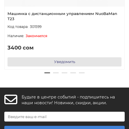
Машинка с дистанционным управлением NuoBaMan
T23
301599
Закончился
3400 сом
Уведомить
Будьте в центре событий - подпишитесь на
FishkaAI
наши новости! Новинки, скидки, акции.
F
Обычно отвечаем за минуту
Powered by
Replai