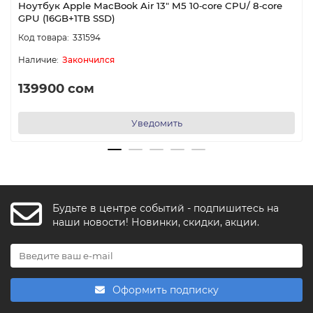
Ноутбук Apple MacBook Air 13" M5 10‑core CPU/ 8‑core
GPU (16GB+1TB SSD)
331594
Закончился
139900 сом
Уведомить
Будьте в центре событий - подпишитесь на
FishkaAI
наши новости! Новинки, скидки, акции.
F
Обычно отвечаем за минуту
Powered by
Replai
Оформить подписку
F