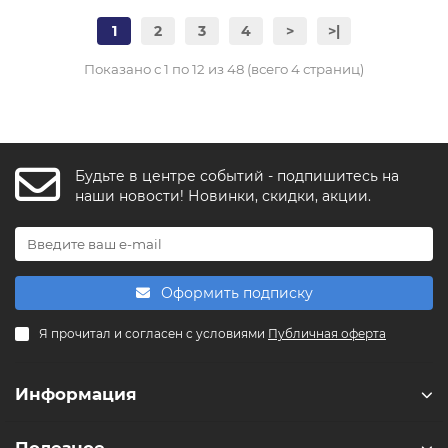
1
2
3
4
>
>|
Показано с 1 по 12 из 48 (всего 4 страниц)
Будьте в центре событий - подпишитесь на
FishkaAI
наши новости! Новинки, скидки, акции.
F
Обычно отвечаем за минуту
Powered by
Replai
Оформить подписку
F
Я прочитал и согласен с условиями
Публичная оферта
Здравствуйте! 👋
Чем можем помочь?
Информация