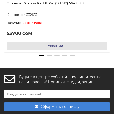
Планшет Xiaomi Pad 8 Pro (12+512) Wi-Fi EU
332623
Закончился
53700 сом
Уведомить
Будьте в центре событий - подпишитесь на
FishkaAI
наши новости! Новинки, скидки, акции.
F
Обычно отвечаем за минуту
Powered by
Replai
Оформить подписку