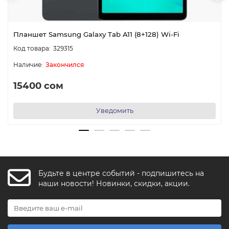
Планшет Samsung Galaxy Tab A11 (8+128) Wi-Fi
329315
Закончился
15400 сом
Уведомить
Будьте в центре событий - подпишитесь на
FishkaAI
наши новости! Новинки, скидки, акции.
F
Обычно отвечаем за минуту
Powered by
Replai