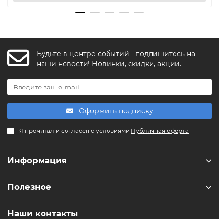
Будьте в центре событий - подпишитесь на
FishkaAI
наши новости! Новинки, скидки, акции.
F
Обычно отвечаем за минуту
Powered by
Replai
Оформить подписку
F
Я прочитал и согласен с условиями
Публичная оферта
Здравствуйте! 👋
Чем можем помочь?
Информация
Полезное
Наши контакты