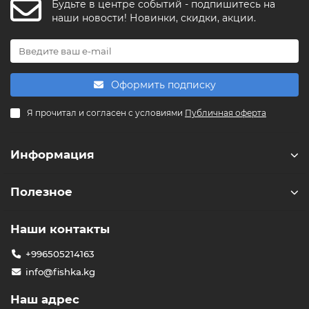
Будьте в центре событий - подпишитесь на
FishkaAI
наши новости! Новинки, скидки, акции.
F
Обычно отвечаем за минуту
Powered by
Replai
Оформить подписку
F
Я прочитал и согласен с условиями
Публичная оферта
Здравствуйте! 👋
Чем можем помочь?
Информация
Полезное
Наши контакты
+996505214163
info@fishka.kg
Наш адрес