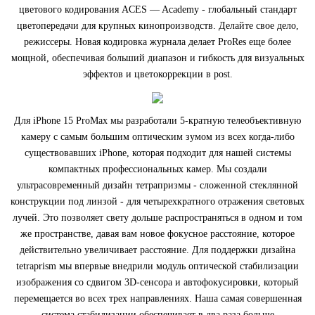
цветового кодирования ACES — Academy - глобальный стандарт
цветопередачи для крупных кинопроизводств. Делайте свое дело,
режиссеры. Новая кодировка журнала делает ProRes еще более
мощной, обеспечивая больший диапазон и гибкость для визуальных
эффектов и цветокоррекции в post.
Для iPhone 15 ProMax мы разработали 5-кратную телеобъективную
камеру с самым большим оптическим зумом из всех когда-либо
существовавших iPhone, которая подходит для нашей системы
компактных профессиональных камер. Мы создали
ультрасовременный дизайн тетрапризмы ‑ сложенной стеклянной
конструкции под линзой ‑ для четырехкратного отражения световых
лучей. Это позволяет свету дольше распространяться в одном и том
же пространстве, давая вам новое фокусное расстояние, которое
действительно увеличивает расстояние. Для поддержки дизайна
tetraprism мы впервые внедрили модуль оптической стабилизации
изображения со сдвигом 3D‑сенсора и автофокусировки, который
перемещается во всех трех направлениях. Наша самая совершенная
система стабилизации обеспечивает в два раза больше