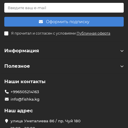
Powered by
Replai
Оформить подписку
F
Я прочитал и согласен с условиями
Публичная оферта
Здравствуйте! 👋
Чем можем помочь?
Информация
Полезное
Наши контакты
+996505214163
info@fishka.kg
Наш адрес
улица Уметалиева 86 / пр. Чуй 180