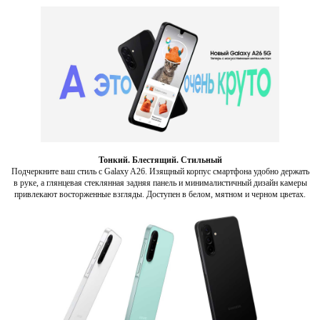
Тонкий. Блестящий. Стильный
Подчеркните ваш стиль с Galaxy A26. Изящный корпус смартфона удобно держать
в руке, а глянцевая стеклянная задняя панель и минималистичный дизайн камеры
привлекают восторженные взгляды. Доступен в белом, мятном и черном цветах.