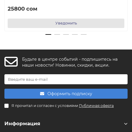
25800 сом
Уведомить
Будьте в центре событий - подпишитесь на
FishkaAI
наши новости! Новинки, скидки, акции.
F
Обычно отвечаем за минуту
Powered by
Replai
Оформить подписку
F
Я прочитал и согласен с условиями
Публичная оферта
Здравствуйте! 👋
Чем можем помочь?
Информация