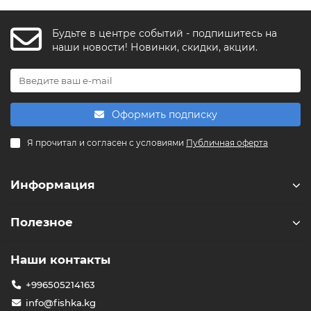
Будьте в центре событий - подпишитесь на
FishkaAI
наши новости! Новинки, скидки, акции.
F
Обычно отвечаем за минуту
Powered by
Replai
Оформить подписку
F
Я прочитал и согласен с условиями
Публичная оферта
Здравствуйте! 👋
Чем можем помочь?
Информация
Полезное
Наши контакты
+996505214163
info@fishka.kg