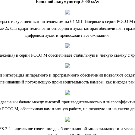
Большой аккумулятор 5000 мАч
еры с искусственным интеллектом на 64 МП! Впервые в серии POCO M о
ме 2x благодаря технологии сенсорного зума, которая обеспечивает гора
цифровом зуме, и превосходит все ожидания.
бражения) в серии POCO M обеспечивает стабильную и четкую съемку с я
и интеграция аппаратного и программного обеспечения позволяют созд
спечивающий потрясающую производительность камеры, как никогда ран
идеальный баланс между высокой производительностью и энергоэффектив
и POCO M, обеспечивая вам плавную работу, не похожую ни на какую др
2.2 - идеальное сочетание для более плавной многозадачности и увел