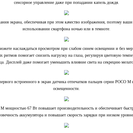
сенсорное управление даже при попадании капель дождя.
ия экрана, обеспечивая при этом качество изображения, поэтому ваши 
использовании смартфона ночью или в темноте.
можете наслаждаться просмотром при слабом синем освещении и без мерц
ритмов помогает снизить нагрузку на глаза, регулируя цветовую темпе
нца. Дисплей даже помогает уменьшить влияние света на секрецию мелато
ервого встроенного в экран датчика отпечатков пальцев серии POCO M 
освещенности.
 M мощностью 67 Вт повышает производительность и обеспечивает быст
овечность аккумулятора и повышает скорость зарядки при низком уровне 