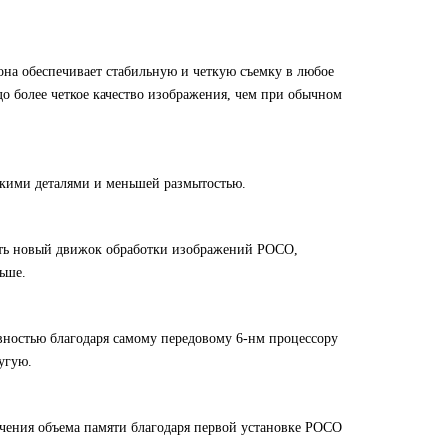
на обеспечивает стабильную и четкую съемку в любое
здо более четкое качество изображения, чем при обычном
ркими деталями и меньшей размытостью.
ать новый движок обработки изображений POCO,
ьше.
ностью благодаря самому передовому 6-нм процессору
угую.
ичения объема памяти благодаря первой установке POCO