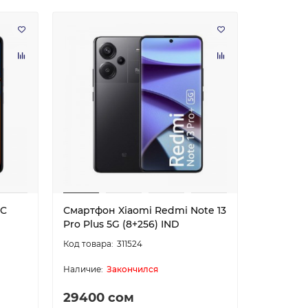
3C
Смартфон Xiaomi Redmi Note 13
Смартфон
Pro Plus 5G (8+256) IND
(8+256) 
311524
FishkaAI
F
Закончился
Обычно отвечаем за минуту
29400 сом
12800 
Powered by
Replai