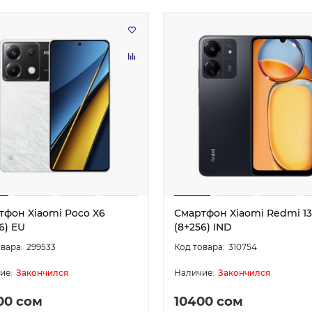
тфон Xiaomi Poco X6
Смартфон Xiaomi Redmi 1
6) EU
(8+256) IND
299533
310754
Закончился
Закончился
00 сом
10400 сом