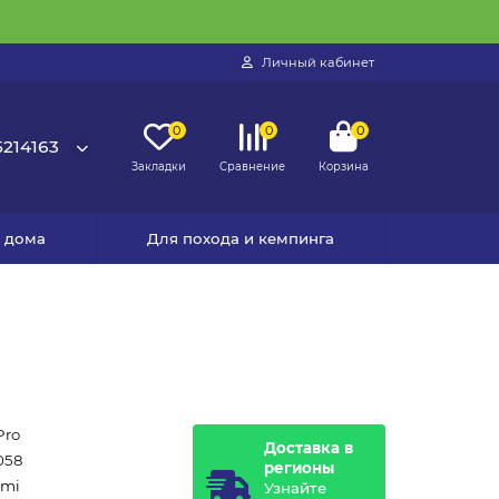
Личный кабинет
0
0
0
214163
Закладки
Сравнение
Корзина
я дома
Для похода и кемпинга
Pro
Доставка в
058
регионы
omi
Узнайте