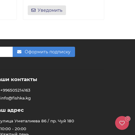
Уведомить
Уве
F
Здравствуйте! 👋
Чем можем помочь?
Оформить подписку
аши контакты
+996505214163
info@fishka.kg
аш адрес
0
улица Уметалиева 86 / пр. Чуй 180
10:00 - 20:00
Каждый день