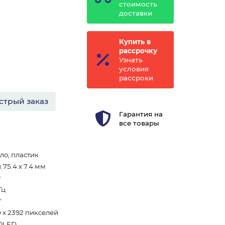
стоимость
доставки
Купить в
рассрочку
Узнать
условия
рассроки
стрый заказ
Гарантия на
все товары
ло, пластик
x 75.4 x 7.4 мм
г
Гц
"
0 x 2392 пикселей
OLED