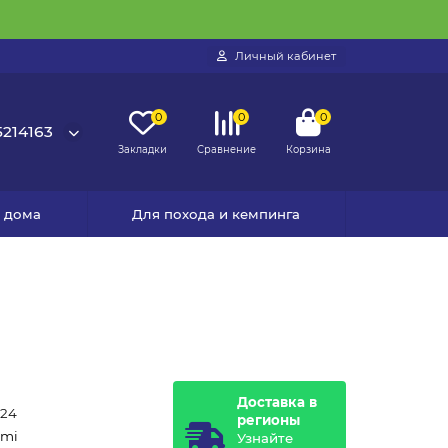
Личный кабинет
0
0
0
214163
Закладки
Сравнение
Корзина
я дома
Для похода и кемпинга
Доставка в
224
регионы
omi
Узнайте