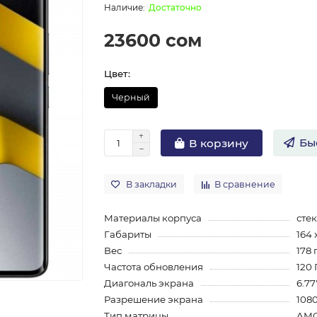
Достаточно
23600 сом
Цвет:
Черный
Бы
В корзину
В закладки
В сравнение
Материалы корпуса
стек
Габариты
164 
Вес
178 
Частота обновления
120 
Диагональ экрана
6.77
Разрешение экрана
108
Тип матрицы
AM