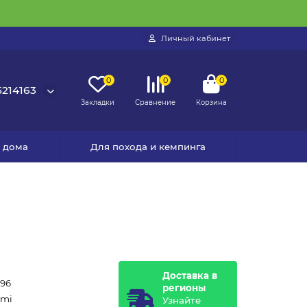
Личный кабинет
0
0
0
214163
Закладки
Сравнение
Корзина
я дома
Для похода и кемпинга
Доставка в
196
регионы
omi
Узнайте