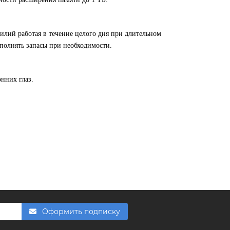
илий работая в течение целого дня при длительном
полнять запасы при необходимости.
нних глаз.
FishkaAI
F
Обычно отвечаем за минуту
Powered by
Replai
F
Здравствуйте! 👋
Чем можем помочь?
Оформить подписку