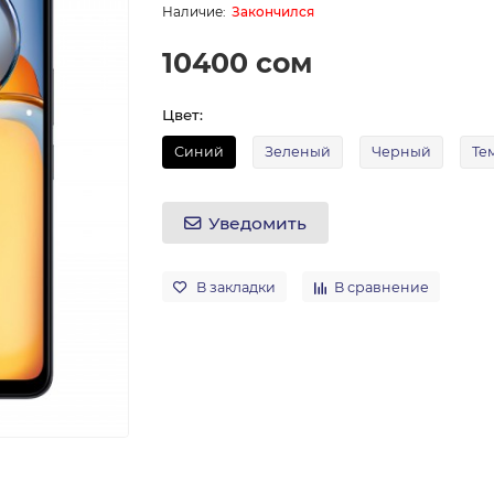
Закончился
10400 сом
Цвет:
Синий
Зеленый
Черный
Те
Уведомить
В закладки
В сравнение