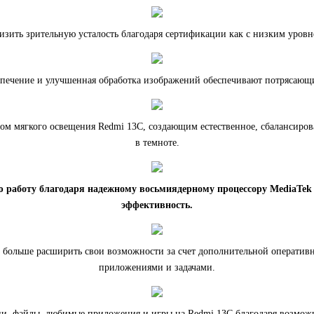
зить зрительную усталость благодаря сертификации как с низким уровне
печение и улучшенная обработка изображений обеспечивают потрясающ
ом мягкого освещения Redmi 13C, создающим естественное, сбалансиров
в темноте.
 работу благодаря надежному восьмиядерному процессору MediaTek H
эффективность.
 больше расширить свои возможности за счет дополнительной оперативн
приложениями и задачами.
ии, файлы, любимые приложения и игры на Redmi 13C благодаря возмож