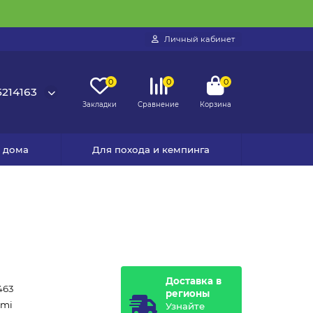
Личный кабинет
0
0
0
214163
Закладки
Сравнение
Корзина
я дома
Для похода и кемпинга
Доставка в
463
регионы
omi
Узнайте