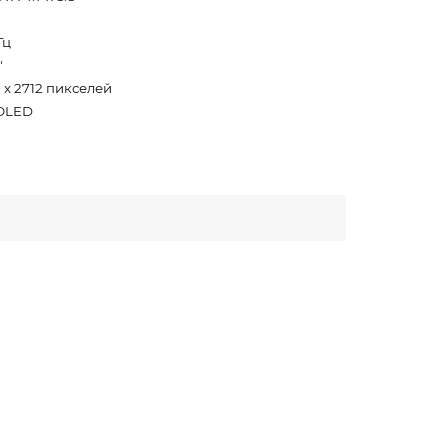
Гц
"
 x 2712 пикселей
OLED