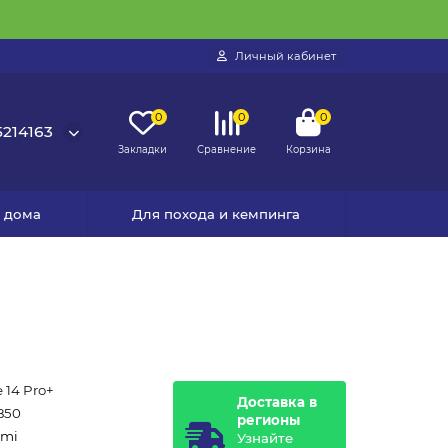
Личный кабинет
0
0
0
214163
Закладки
Сравнение
Корзина
я дома
Для похода и кемпинга
 14 Pro+
Доставка в
850
регионы
omi
Узнайте