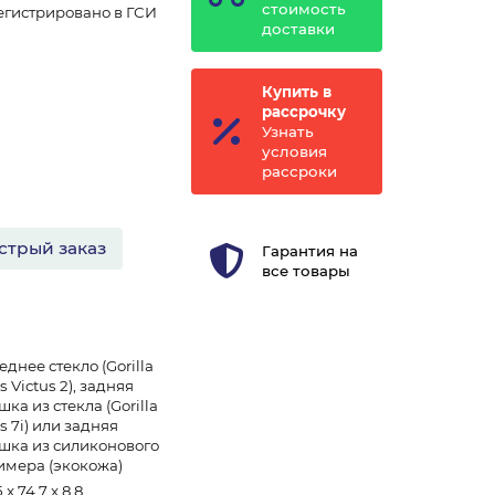
стоимость
егистрировано в ГСИ
доставки
Купить в
рассрочку
Узнать
условия
рассроки
стрый заказ
Гарантия на
все товары
днее стекло (Gorilla
s Victus 2), задняя
ка из стекла (Gorilla
s 7i) или задняя
шка из силиконового
имера (экокожа)
5 x 74.7 x 8.8