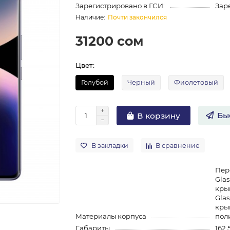
Зарегистрировано в ГСИ:
Зар
Почти закончился
31200 сом
Цвет:
Голубой
Черный
Фиолетовый
Бы
В корзину
В закладки
В сравнение
Пере
Glas
крыш
Glas
кры
Материалы корпуса
пол
Габариты
162.