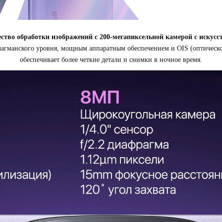
ество обработки изображений с 200-мегапиксельной камерой с искус
гманского уровня, мощным аппаратным обеспечением и OIS (оптической
обеспечивает более четкие детали и снимки в ночное время.