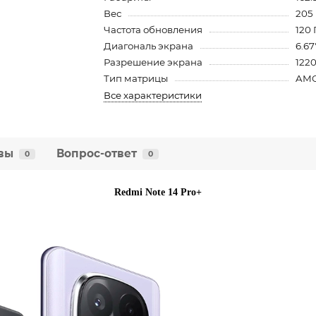
Вес
205
Частота обновления
120 
Диагональ экрана
6.67
Разрешение экрана
1220
Тип матрицы
AM
Все характеристики
вы
Вопрос-ответ
0
0
Redmi Note 14 Pro+