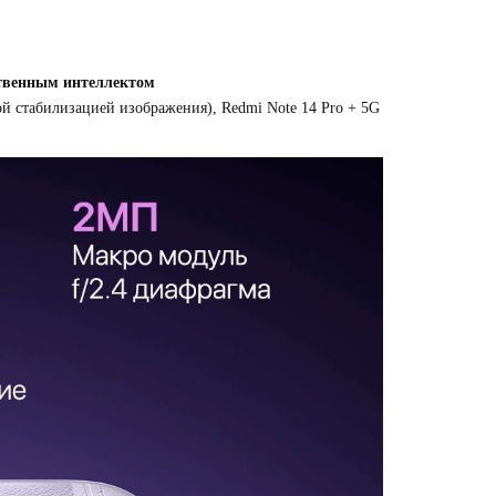
ственным интеллектом
 стабилизацией изображения), Redmi Note 14 Pro + 5G