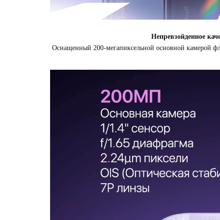
Непревзойденное кач
Оснащенный 200-мегапиксельной основной камерой фла