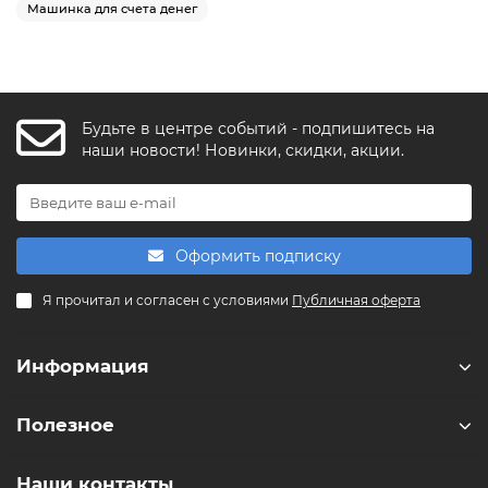
Машинка для счета денег
Будьте в центре событий - подпишитесь на
FishkaAI
наши новости! Новинки, скидки, акции.
F
Обычно отвечаем за минуту
Powered by
Replai
Оформить подписку
F
Я прочитал и согласен с условиями
Публичная оферта
Здравствуйте! 👋
Чем можем помочь?
Информация
Полезное
Наши контакты