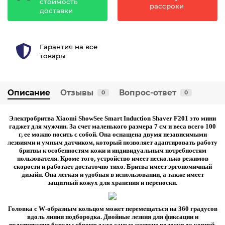
стоимость
рассроки
доставки
Гарантия на все
товары
Описание
Отзывы
Вопрос-ответ
0
0
Электробритва Xiaomi ShowSee Smart Induction Shaver F201
это мини
гаджет для мужчин. За счет маленького размера 7 см и веса всего 100
г, ее можно носить с собой. Она оснащена двумя независимыми
лезвиями и умным датчиком, который позволяет адаптировать работу
бритвы к особенностям кожи и индивидуальным потребностям
пользователя. Кроме того, устройство имеет несколько режимов
скорости и работает достаточно тихо. Бритва имеет эргономичный
дизайн. Она легкая и удобная в использовании, а также имеет
защитный кожух для хранения и переноски.
Головка с W-образным кольцом может перемещаться на 360 градусов
вдоль линии подбородка. Двойные лезвия для фиксации и
подстригания бороды сбреют даже самые жесткие волоски до корней.