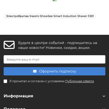
Электробритва Xiaomi ShowSee Smart Induction Shaver F201
Будьте в центре событий - подпишитесь на
FishkaAI
наши новости! Новинки, скидки, акции.
F
Обычно отвечаем за минуту
Powered by
Replai
Оформить подписку
F
Я прочитал и согласен с условиями
Публичная оферта
Здравствуйте! 👋
Чем можем помочь?
Информация