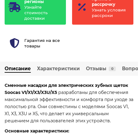
регионы
рассрочку
Узнайте
Узнать условия
стоимость
рассроки
доставки
Гарантия на все
товары
Описание
Характеристики
Отзывы
Вопро
0
Сменные насадки для электрических зубных щеток
Soocas V1/X1/X3/X3U/X5
разработаны для обеспечения
максимальной эффективности и комфорта при уходе за
полостью рта.
Они совместимы с моделями Soocas V1,
X1, X3, X3U и X5, что делает их универсальным
решением для пользователей этих устройств.
Основные характеристики: