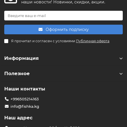
FishkaAI
наши новости! Новинки, скидки, акции.
F
Обычно отвечаем за минуту
Powered by
Replai
Оформить подписку
F
Я прочитал и согласен с условиями
Публичная оферта
Здравствуйте! 👋
Чем можем помочь?
Информация
Полезное
Наши контакты
+996505214163
info@fishka.kg
Наш адрес