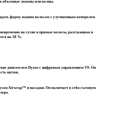
я объемные локоны или волны.
ридать форму вашим волосам с улучшенным контролем
новременно на сухие и прямые волосы, разглаживая и
тся на 58 %.
твие двигателем Dyson с цифровым управлением V9. Он
ость щетки.
FishkaAI
F
Dyson Airwrap™ и насадки. Он включает в себя съемную
Обычно отвечаем за минуту
лера.
Powered by
Replai
F