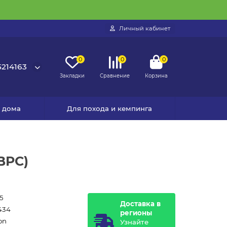
Личный кабинет
0
0
0
214163
Закладки
Сравнение
Корзина
я дома
Для похода и кемпинга
BPC)
5
Доставка в
434
регионы
on
Узнайте