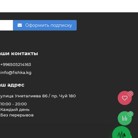
Здравствуйте! 👋
Чем можем помочь?
Оформить подписку
аши контакты
+996505214163
info@fishka.kg
аш адрес
0
улица Уметалиева 86 / пр. Чуй 180
10:00 - 20:00
Каждый день
0
Без перерывов