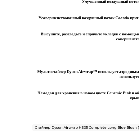
Улучшенный воздушный поток 
Усовершенствованный воздушный поток Coanda притя
Высушите, разгладьте и спрячьте укладки с помощью
совершенств
Мультистайлер Dyson Airwrap™ использует аэродинами
использует
Чемодан для хранения в новом цвете Ceramic Pink и о
крыш
Стайлер Dyson Airwrap HS05 Complete Long Blue Blush 