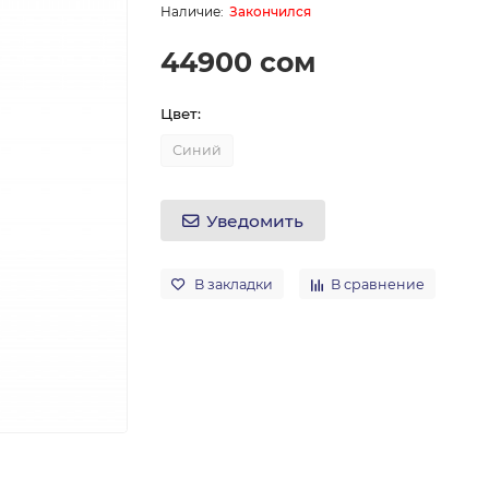
Закончился
44900 сом
Цвет:
Синий
Уведомить
В закладки
В сравнение