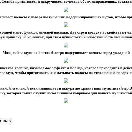
Coanda притягивает и накручивает волосы в обоих направлениях, создава
гивает волосы к поверхности наших модернизированных щеток, чтобы п
 одной многофункциональной насадки. Две струи воздуха воздействуют од
уя прическу на кончиках, при этом пушистость и непослушность уменьшаю
Мощный воздушный поток быстро подсушивает волосы перед укладкой
ческое явление, называемое эффектом Коанда, которое приводится в дейс
 воздух, чтобы притягивать и наматывать волосы на ствол или на поверхн
бивкой из мягкой ткани защищает и аккуратно хранит ваш мультистайлер 
ку, которая также служит нескользящим ковриком для вашего мультистай
(UBPC)