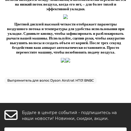
на низкий поток воздуха, когда его нет, – для более тихой и
эффективной укладки.
Цветной дисплей высокой четкости отображает параметры
воздушного потока и температуры для удобства использования при
укладке. Сдвиньте кнопку, чтобы зафиксировать и разблокировать
рычаги вашей машины. Используйте, сцепив руки, чтобы аккуратно
высушить волосы и создать объем от корней. После трех секунд
бездействия ваш аппарат автоматически остановится. Просто
переместите машину, чтобы возобновить подачу воздуха.
Выпрямитель для волос Dyson Airstrat HT01 BNBC
Будьте в центре событий - подпишитесь на
FishkaAI
наши новости! Новинки, скидки, акции.
F
Обычно отвечаем за минуту