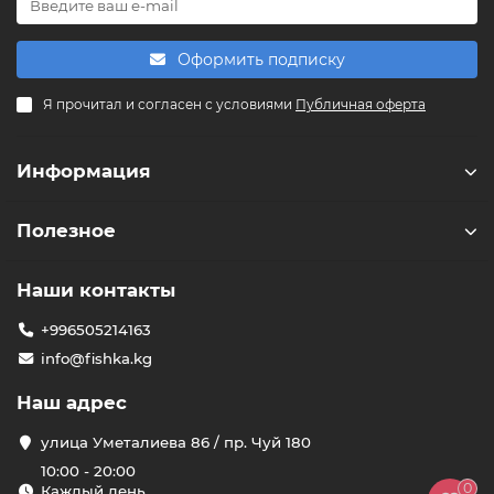
Powered by
Replai
Оформить подписку
F
Я прочитал и согласен с условиями
Публичная оферта
Здравствуйте! 👋
Чем можем помочь?
Информация
Полезное
Наши контакты
+996505214163
info@fishka.kg
Наш адрес
улица Уметалиева 86 / пр. Чуй 180
10:00 - 20:00
0
Каждый день