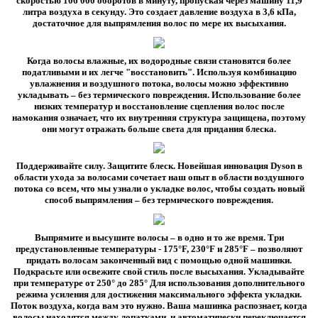
скоростью 106 000 оборотов в минуту, пропуская через машину 11,9
литра воздуха в секунду. Это создает давление воздуха в 3,6 кПа,
достаточное для выпрямления волос по мере их высыхания.
Когда волосы влажные, их водородные связи становятся более
податливыми и их легче "восстановить". Используя комбинацию
увлажнения и воздушного потока, волосы можно эффективно
укладывать – без термического повреждения. Использование более
низких температур и восстановление сцепления волос после
намокания означает, что их внутренняя структура защищена, поэтому
они могут отражать больше света для придания блеска.
Поддерживайте силу. Защитите блеск. Новейшая инновация Dyson в
области ухода за волосами сочетает наш опыт в области воздушного
потока со всем, что мы узнали о укладке волос, чтобы создать новый
способ выпрямления – без термического повреждения.
Выпрямите и высушите волосы – в одно и то же время. Три
предустановленные температуры - 175°F, 230°F и 285°F – позволяют
придать волосам законченный вид с помощью одной машинки.
Подкрасьте или освежите свой стиль после высыхания. Укладывайте
при температуре от 250° до 285° Для использования дополнительного
режима усиления для достижения максимального эффекта укладки.
Поток воздуха, когда вам это нужно. Ваша машинка распознает, когда
волосы находятся между лопатками, и автоматически переключается