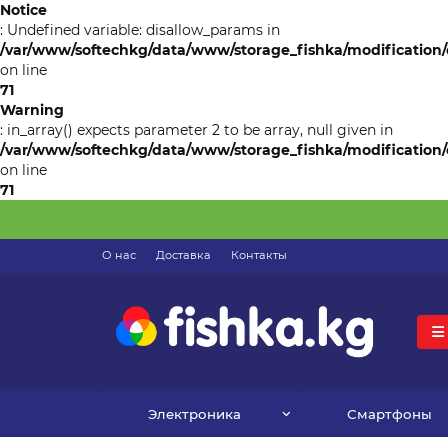
Notice
: Undefined variable: disallow_params in
/var/www/softechkg/data/www/storage_fishka/modification/c
on line
71
Warning
: in_array() expects parameter 2 to be array, null given in
/var/www/softechkg/data/www/storage_fishka/modification/c
on line
71
О нас
Доставка
Контакты
Электроника
Смартфоны