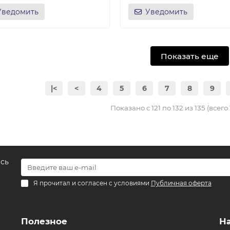
Уведомить
Уведомить
Показать еще
|<
<
4
5
6
7
8
9
Показано с 121 по 132 из 135 (всего
есь
Я прочитал и согласен с условиями
Публичная оферта
Полезное
Н