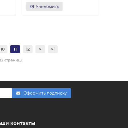
Уведомить
FishkaAI
F
Обычно отвечаем за минуту
Powered by
Replai
10
11
12
>
>|
 12 страниц)
F
Здравствуйте! 👋
Чем можем помочь?
Оформить подписку
аши контакты