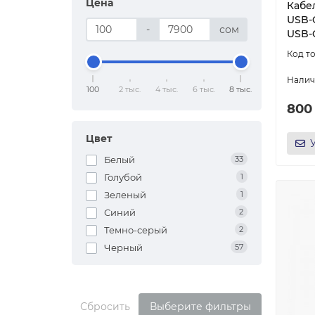
Цена
Кабел
USB-
-
сом
USB-C
100
2 тыс.
4 тыс.
6 тыс.
8 тыс.
800
Цвет
Белый
33
Голубой
1
Зеленый
1
Синий
2
Темно-серый
2
Черный
57
Сбросить
Выберите фильтры