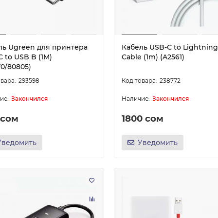
ль Ugreen для принтера
Кабель USB-C to Lightning
 to USB B (1M)
Cable (1m) (A2561)
0/80805)
293598
238772
Закончился
Закончился
 сом
1800 сом
Уведомить
Уведомить