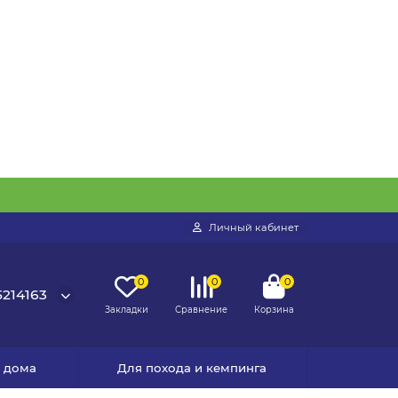
Личный кабинет
0
0
0
214163
Закладки
Сравнение
Корзина
я дома
Для похода и кемпинга