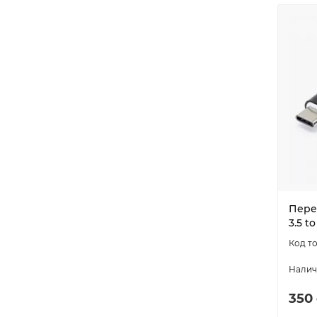
Пере
3.5 t
350