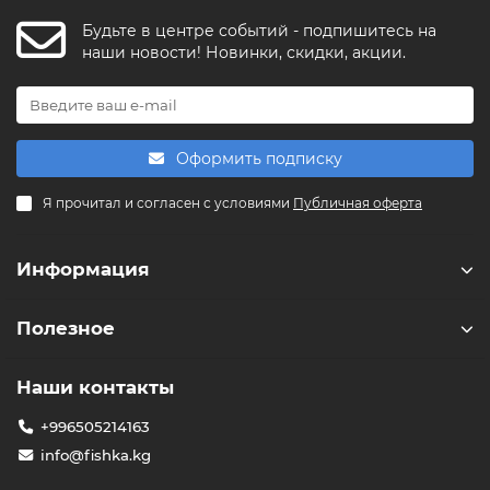
Будьте в центре событий - подпишитесь на
FishkaAI
наши новости! Новинки, скидки, акции.
F
Обычно отвечаем за минуту
Powered by
Replai
Оформить подписку
F
Я прочитал и согласен с условиями
Публичная оферта
Здравствуйте! 👋
Чем можем помочь?
Информация
Полезное
Наши контакты
+996505214163
info@fishka.kg