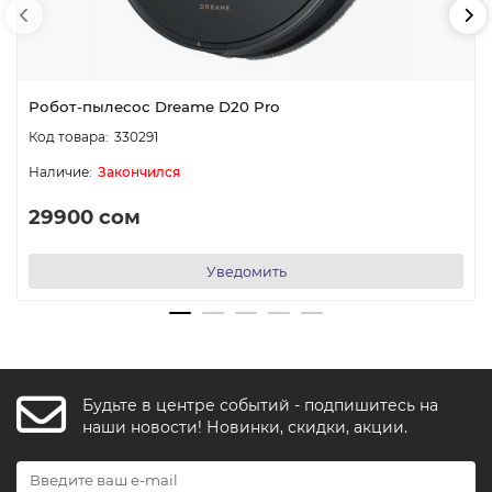
Робот-пылесос Dreame D20 Pro
330291
Закончился
29900 сом
Уведомить
Будьте в центре событий - подпишитесь на
FishkaAI
наши новости! Новинки, скидки, акции.
F
Обычно отвечаем за минуту
Powered by
Replai