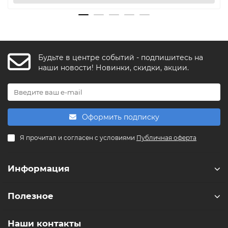
Будьте в центре событий - подпишитесь на
FishkaAI
наши новости! Новинки, скидки, акции.
F
Обычно отвечаем за минуту
Powered by
Replai
Оформить подписку
F
Я прочитал и согласен с условиями
Публичная оферта
Здравствуйте! 👋
Чем можем помочь?
Информация
Полезное
Наши контакты