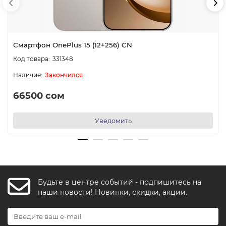
Смартфон OnePlus 15 (12+256) CN
331348
Закончился
66500 сом
Уведомить
Будьте в центре событий - подпишитесь на
FishkaAI
наши новости! Новинки, скидки, акции.
F
Обычно отвечаем за минуту
Powered by
Replai