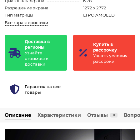
Диагональ экрана
6.78"
Разрешение экрана
1272 x 2772
Тип матрицы
LTPO AMOLED
Все характеристики
Доставка в
Купить в
регионы
рассрочку
Узнайте
Узнать условия
стоимость
рассроки
доставки
Гарантия на все
товары
Описание
Характеристики
Отзывы
Вопро
0