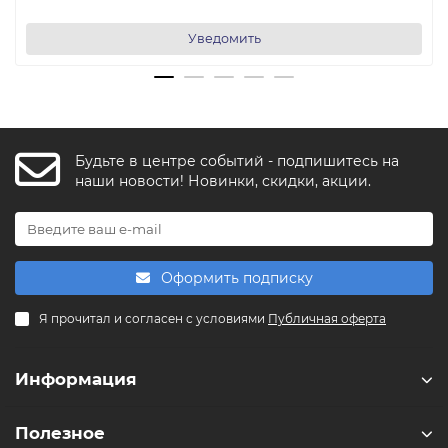
Уведомить
Будьте в центре событий - подпишитесь на
FishkaAI
наши новости! Новинки, скидки, акции.
F
Обычно отвечаем за минуту
Powered by
Replai
Оформить подписку
F
Я прочитал и согласен с условиями
Публичная оферта
Здравствуйте! 👋
Чем можем помочь?
Информация
Полезное