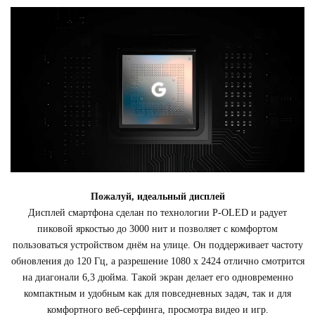
Пожалуй, идеальный дисплей
Дисплей смартфона сделан по технологии P-OLED и радует
пиковой яркостью до 3000 нит и позволяет с комфортом
пользоваться устройством днём на улице. Он поддерживает частоту
обновления до 120 Гц, а разрешение 1080 x 2424 отлично смотрится
на диагонали 6,3 дюйма. Такой экран делает его одновременно
компактным и удобным как для повседневных задач, так и для
комфортного веб-серфинга, просмотра видео и игр.